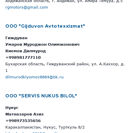
Андижанская область, г. Андижан, ул. Амира Темура, д.5
rgmotors@gmail.com
ООО "Gijduvon Avtotexxizmat"
Гиждуван
Умаров Муроджон Олимжонович
Киемов Дилмурод
+998981777110
Бухарская область, Гиждуванский район, ул. А.Каххор, д.
1
dilmurodkiyomov8884@bk.ru
OOO "SERVIS NUKUS BILOL"
Нукус
Матназаров Азиз
+998973535656
Каракалпакистан, Нукус, Турткуль 8/2