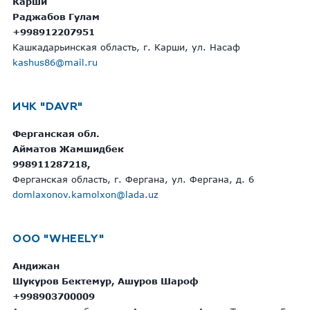
Карши
Раджабов Гулам
+998912207951
Кашкадарьинская область, г. Карши, ул. Насаф
kashus86@mail.ru
ИЧК "DAVR"
Ферганская обл.
Айматов Жамшидбек
998911287218,
Ферганская область, г. Фергана, ул. Фергана, д. 6
domlaxonov.kamolxon@lada.uz
ООО "WHEELY"
Андижан
Шукуров Бектемур, Ашуров Шароф
+998903700009