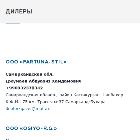
ДИЛЕРЫ
OOO «FARTUNA-STIL»
Самаркандская обл.
Джумаев Абдуазиз Хамдамович
+998932370342
Самаркандская область, район Каттакурган, Навбахор
К.Ф.Й., 75 км. Трассы м-37 Самарканд-Бухара
dealer-gazel@mail.ru
OOO «OSIYO-R.G.»