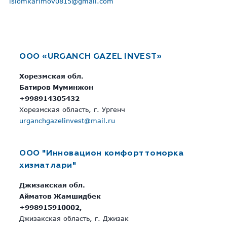
islomkarimov0815@gmail.com
OOO «URGANCH GAZEL INVEST»
Хорезмская обл.
Батиров Муминжон
+998914305432
Хорезмская область, г. Ургенч
urganchgazelinvest@mail.ru
OOO "Инновацион комфорт томорка
хизматлари"
Джизакская обл.
Айматов Жамшидбек
+998915910002,
Джизакская область, г. Джизак