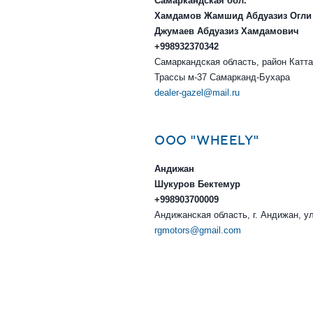
Самаркандская обл.
Хамдамов Жамшид Абдуазиз Огли
Джумаев Абдуазиз Хамдамович
+998932370342
Самаркандская область, район Каттак
Трассы м-37 Самарканд-Бухара
dealer-gazel@mail.ru
ООО "WHEELY"
Андижан
Шукуров Бектемур
+998903700009
Андижанская область, г. Андижан, у
rgmotors@gmail.com