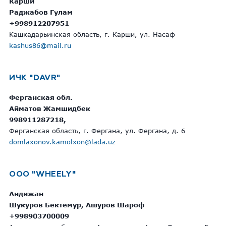
Карши
Раджабов Гулам
+998912207951
Кашкадарьинская область, г. Карши, ул. Насаф
kashus86@mail.ru
ИЧК "DAVR"
Ферганская обл.
Айматов Жамшидбек
998911287218,
Ферганская область, г. Фергана, ул. Фергана, д. 6
domlaxonov.kamolxon@lada.uz
ООО "WHEELY"
Андижан
Шукуров Бектемур, Ашуров Шароф
+998903700009