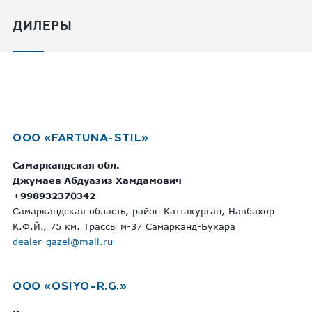
ДИЛЕРЫ
OOO «FARTUNA-STIL»
Самаркандская обл.
Джумаев Абдуазиз Хамдамович
+998932370342
Самаркандская область, район Каттакурган, Навбахор
К.Ф.Й., 75 км. Трассы м-37 Самарканд-Бухара
dealer-gazel@mail.ru
OOO «OSIYO-R.G.»