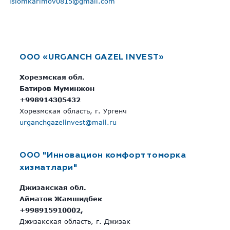
islomkarimov0815@gmail.com
OOO «URGANCH GAZEL INVEST»
Хорезмская обл.
Батиров Муминжон
+998914305432
Хорезмская область, г. Ургенч
urganchgazelinvest@mail.ru
OOO "Инновацион комфорт томорка
хизматлари"
Джизакская обл.
Айматов Жамшидбек
+998915910002,
Джизакская область, г. Джизак