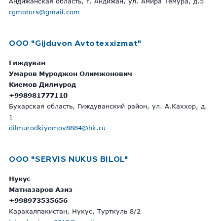
Андижанская область, г. Андижан, ул. Амира Темура, д.5
rgmotors@gmail.com
ООО "Gijduvon Avtotexxizmat"
Гиждуван
Умаров Муроджон Олимжонович
Киемов Дилмурод
+998981777110
Бухарская область, Гиждуванский район, ул. А.Каххор, д.
1
dilmurodkiyomov8884@bk.ru
OOO "SERVIS NUKUS BILOL"
Нукус
Матназаров Азиз
+998973535656
Каракалпакистан, Нукус, Турткуль 8/2