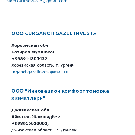
islomkarimov0815@gmail.com
OOO «URGANCH GAZEL INVEST»
Хорезмская обл.
Батиров Муминжон
+998914305432
Хорезмская область, г. Ургенч
urganchgazelinvest@mail.ru
OOO "Инновацион комфорт томорка
хизматлари"
Джизакская обл.
Айматов Жамшидбек
+998915910002,
Джизакская область, г. Джизак