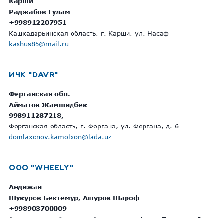
Карши
Раджабов Гулам
+998912207951
Кашкадарьинская область, г. Карши, ул. Насаф
kashus86@mail.ru
ИЧК "DAVR"
Ферганская обл.
Айматов Жамшидбек
998911287218,
Ферганская область, г. Фергана, ул. Фергана, д. 6
domlaxonov.kamolxon@lada.uz
ООО "WHEELY"
Андижан
Шукуров Бектемур, Ашуров Шароф
+998903700009