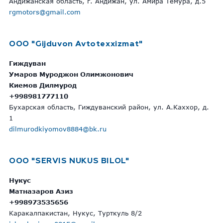
Андижанская область, г. Андижан, ул. Амира Темура, д.5
rgmotors@gmail.com
ООО "Gijduvon Avtotexxizmat"
Гиждуван
Умаров Муроджон Олимжонович
Киемов Дилмурод
+998981777110
Бухарская область, Гиждуванский район, ул. А.Каххор, д.
1
dilmurodkiyomov8884@bk.ru
OOO "SERVIS NUKUS BILOL"
Нукус
Матназаров Азиз
+998973535656
Каракалпакистан, Нукус, Турткуль 8/2