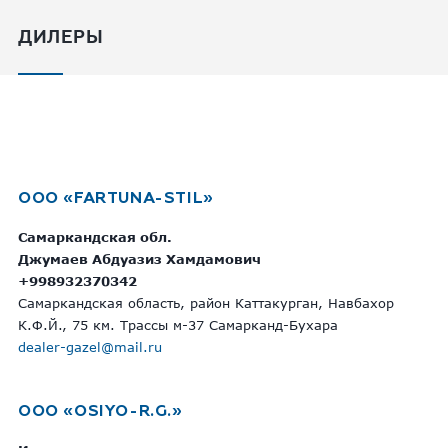
ДИЛЕРЫ
OOO «FARTUNA-STIL»
Самаркандская обл.
Джумаев Абдуазиз Хамдамович
+998932370342
Самаркандская область, район Каттакурган, Навбахор
К.Ф.Й., 75 км. Трассы м-37 Самарканд-Бухара
dealer-gazel@mail.ru
OOO «OSIYO-R.G.»