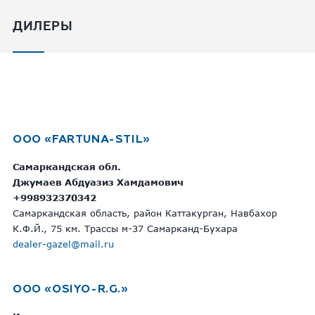
ДИЛЕРЫ
OOO «FARTUNA-STIL»
Самаркандская обл.
Джумаев Абдуазиз Хамдамович
+998932370342
Самаркандская область, район Каттакурган, Навбахор
К.Ф.Й., 75 км. Трассы м-37 Самарканд-Бухара
dealer-gazel@mail.ru
OOO «OSIYO-R.G.»