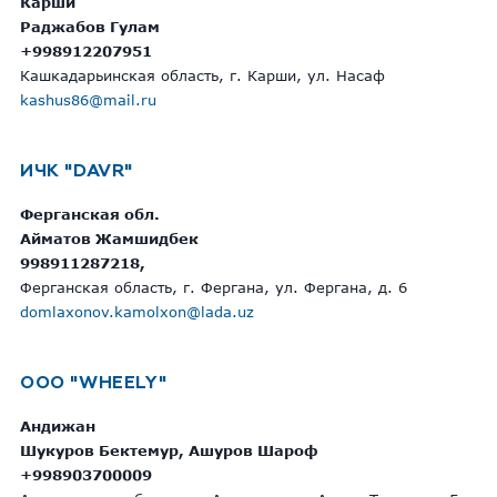
Карши
Раджабов Гулам
+998912207951
Кашкадарьинская область, г. Карши, ул. Насаф
kashus86@mail.ru
ИЧК "DAVR"
Ферганская обл.
Айматов Жамшидбек
998911287218,
Ферганская область, г. Фергана, ул. Фергана, д. 6
domlaxonov.kamolxon@lada.uz
ООО "WHEELY"
Андижан
Шукуров Бектемур, Ашуров Шароф
+998903700009