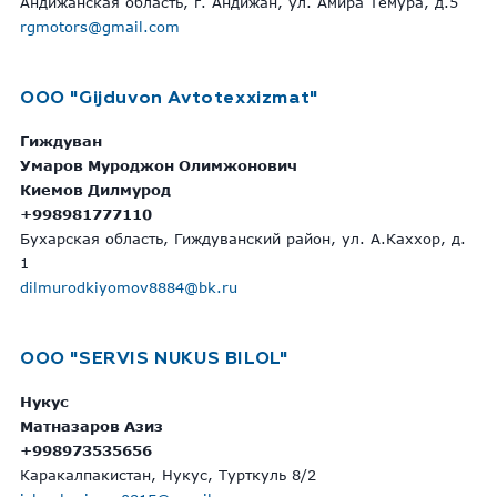
Андижанская область, г. Андижан, ул. Амира Темура, д.5
rgmotors@gmail.com
ООО "Gijduvon Avtotexxizmat"
Гиждуван
Умаров Муроджон Олимжонович
Киемов Дилмурод
+998981777110
Бухарская область, Гиждуванский район, ул. А.Каххор, д.
1
dilmurodkiyomov8884@bk.ru
OOO "SERVIS NUKUS BILOL"
Нукус
Матназаров Азиз
+998973535656
Каракалпакистан, Нукус, Турткуль 8/2