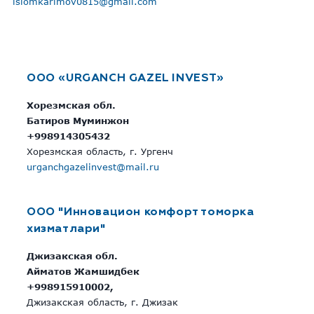
islomkarimov0815@gmail.com
OOO «URGANCH GAZEL INVEST»
Хорезмская обл.
Батиров Муминжон
+998914305432
Хорезмская область, г. Ургенч
urganchgazelinvest@mail.ru
OOO "Инновацион комфорт томорка
хизматлари"
Джизакская обл.
Айматов Жамшидбек
+998915910002,
Джизакская область, г. Джизак