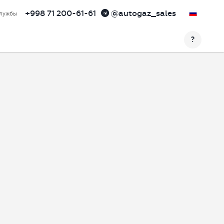
+998 71 200-61-61
@autogaz_sales
службы
?