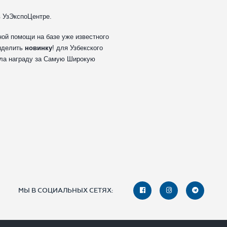
в УзЭкспоЦентре.
ной помощи на базе уже известного
выделить
новинку
! для Узбекского
ила награду за Самую Широкую
МЫ В СОЦИАЛЬНЫХ СЕТЯХ: