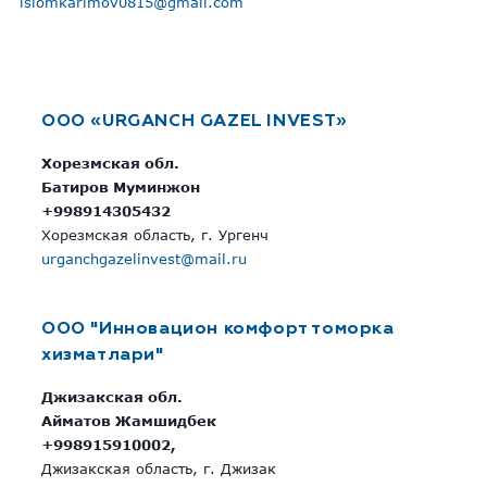
islomkarimov0815@gmail.com
OOO «URGANCH GAZEL INVEST»
Хорезмская обл.
Батиров Муминжон
+998914305432
Хорезмская область, г. Ургенч
urganchgazelinvest@mail.ru
OOO "Инновацион комфорт томорка
хизматлари"
Джизакская обл.
Айматов Жамшидбек
+998915910002,
Джизакская область, г. Джизак