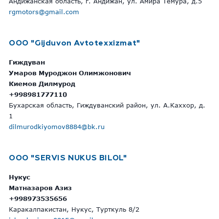
Андижанская область, г. Андижан, ул. Амира Темура, д.5
rgmotors@gmail.com
ООО "Gijduvon Avtotexxizmat"
Гиждуван
Умаров Муроджон Олимжонович
Киемов Дилмурод
+998981777110
Бухарская область, Гиждуванский район, ул. А.Каххор, д.
1
dilmurodkiyomov8884@bk.ru
OOO "SERVIS NUKUS BILOL"
Нукус
Матназаров Азиз
+998973535656
Каракалпакистан, Нукус, Турткуль 8/2