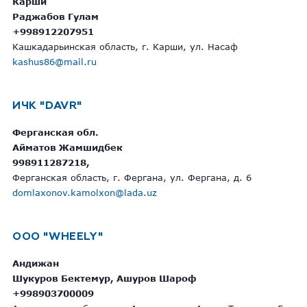
Карши
Раджабов Гулам
+998912207951
Кашкадарьинская область, г. Карши, ул. Насаф
kashus86@mail.ru
ИЧК "DAVR"
Ферганская обл.
Айматов Жамшидбек
998911287218,
Ферганская область, г. Фергана, ул. Фергана, д. 6
domlaxonov.kamolxon@lada.uz
ООО "WHEELY"
Андижан
Шукуров Бектемур, Ашуров Шароф
+998903700009