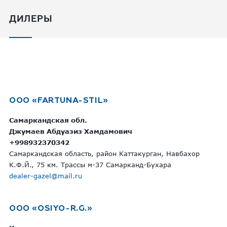
ДИЛЕРЫ
OOO «FARTUNA-STIL»
Самаркандская обл.
Джумаев Абдуазиз Хамдамович
+998932370342
Самаркандская область, район Каттакурган, Навбахор
К.Ф.Й., 75 км. Трассы м-37 Самарканд-Бухара
dealer-gazel@mail.ru
OOO «OSIYO-R.G.»