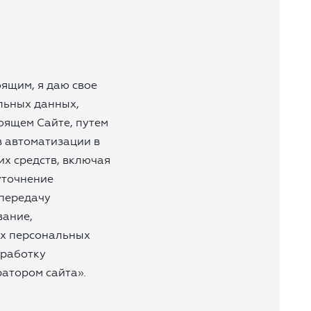
ящим, я даю свое
льных данных,
оящем Сайте, путем
в автоматизации в
х средств, включая
 уточнение
 передачу
вание,
их персональных
бработку
атором сайта».