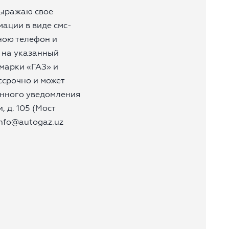
выражаю свое
ации в виде смс-
ною телефон и
а на указанный
марки «ГАЗ» и
ессрочно и может
енного уведомления
, д. 105 (Мост
info@autogaz.uz