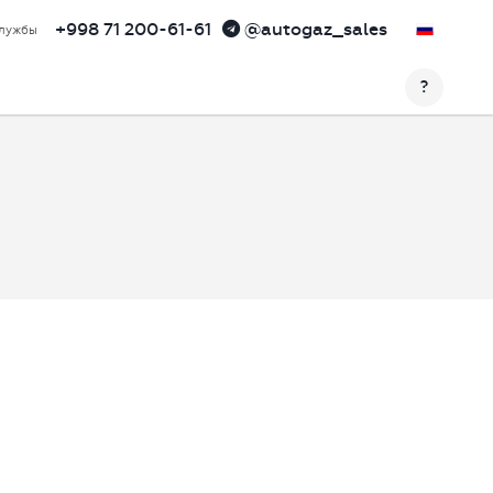
+998 71 200-61-61
@autogaz_sales
службы
?